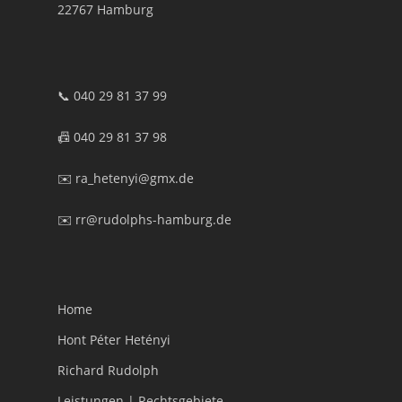
22767 Hamburg
📞 040 29 81 37 99
📠 040 29 81 37 98
✉️ ra_hetenyi@gmx.de
✉️ rr@rudolphs-hamburg.de
Home
Hont Péter Hetényi
Richard Rudolph
Leistungen | Rechtsgebiete